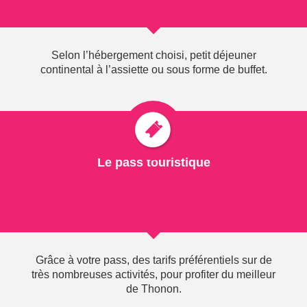
PACK EASY-THONON
Selon l’hébergement choisi, petit déjeuner
À partir de
THERMAL
55
€
continental à l’assiette ou sous forme de buffet.
Par jour &
VOTRE PACK COMPREND :
par pers.*
Hébergement en Hôtel 2* avec petit déjeuner et pass
touristique vous offrant gratuité et réduction sur les
activités partenaires de l'offre.
Le pass touristique
+ Une entrée au Spa Thermal
Grâce à votre pass, des tarifs préférentiels sur de
très nombreuses activités, pour profiter du meilleur
de Thonon.