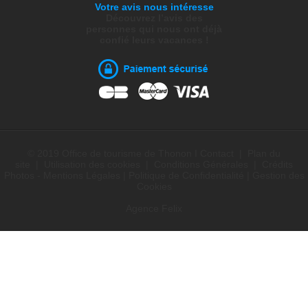
Votre avis nous intéresse
Découvrez l’avis des
personnes qui nous ont déjà
confié leurs vacances !
© 2019 Office de tourisme de Thonon I
Contact
|
Plan du
site
|
Utilisation des cookies
|
Conditions Générales
|
Crédits
Photos - Mentions Légales
|
Politique de Confidentialité
|
Gestion des
Cookies
Agence Felix