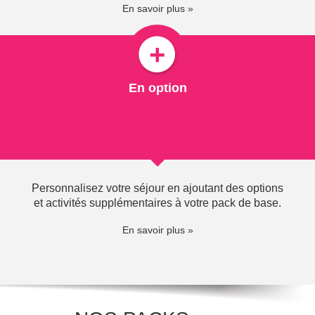
En savoir plus »
Bien sûr ce sport requiert un minimum de conditions
physiques et les courbatures sont courantes après les
premiers jours d'essai...
En option
Nos partenaires vous proposent, en cours encadrés
ou en partique libre : Bi-skis, mono-skis,
wakeboard, wakesurf, wakeskat et barefoot sur le
lac... Foncez et profitez-en !
Personnalisez votre séjour en ajoutant des options
et activités supplémentaires à votre pack de base.
En savoir plus »
898" class="visual colorbox">
SKI NAUTIQUE