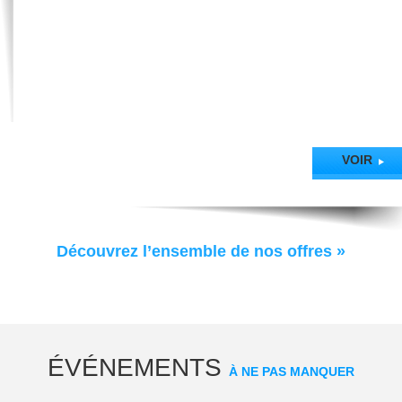
Mail :
thonon@thononlesbains.com
Site :
www.thononlesbains.com
En savoir plus
VOIR
Découvrez l’ensemble de nos offres »
Contactez-nous +33 (0)4 50 71 55 55
du lundi au samedi : 9h00 à 12h15 et 13h45 à 17h30
kiosque du port de Rives : fermé
ÉVÉNEMENTS
À NE PAS MANQUER
Retrouvez-nous sur :