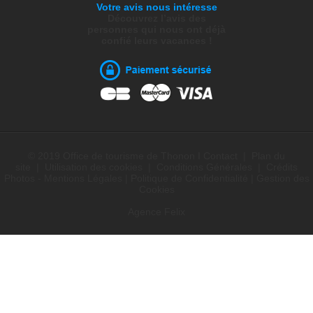
Votre avis nous intéresse
Découvrez l’avis des
personnes qui nous ont déjà
confié leurs vacances !
© 2019 Office de tourisme de Thonon I
Contact
|
Plan du
site
|
Utilisation des cookies
|
Conditions Générales
|
Crédits
Photos - Mentions Légales
|
Politique de Confidentialité
|
Gestion des
Cookies
Agence Felix