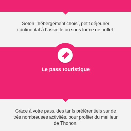
occidentale, sa situation stratégique entre le "petit" et
le "grand" lac, n'a pas échappée au Comte Amédée V de
Savoie qui dès 1306 entreprend d'importants travaux
Selon l’hébergement choisi, petit déjeuner
de fortifications.
continental à l’assiette ou sous forme de buffet.
Durant un demi-siècle, le village joue un rôle militaire
important qui vaut à ses habitants l'obtention de
franchises (droits et privilèges) en 1324. C'est au cours
du XVIe siècle qu'Yvoire subira les assauts les plus durs
de son histoire ; le village est découronné de ses
Le pass touristique
remparts, le château est incendié par les Bernois et
restera sans toit pendant 350 ans.
Son importance stratégique et militaire s'en trouvera
définitivement affectée.
Grâce à votre pass, des tarifs préférentiels sur de
Des projets grandioses visant à en faire une place forte
très nombreuses activités, pour profiter du meilleur
de très grande importance au XVIIe siècle, n'ayant pas
de Thonon.
abouti, le village plongera dans l'anonymat ce qui le