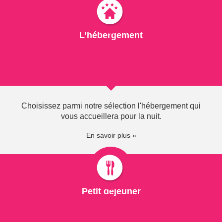
Situé à 16 km de Thonon-les-Bains, Yvoire est un
village médiéval fortifié situé sur les rives du lac Léman.
L’hébergement
Le village est classé parmi les plus beaux villages de
France. C'est l'une des destinations touristiques les plus
prisées du Chablais français.
Le village est récompensé chaque année depuis 1959
dans le cadre du Concours des villes et villages fleuris (4
fleurs)...
Choisissez parmi notre sélection l'hébergement qui
vous accueillera pour la nuit.
En savoir plus »
HISTOIRE D'YVOIRE...
Petit déjeuner
Les constructions les plus anciennes remontent au XIIe
siècle (création de la seigneurie d'Yvoire).
Au bord du Lac Léman, le plus grand lac d'Europe