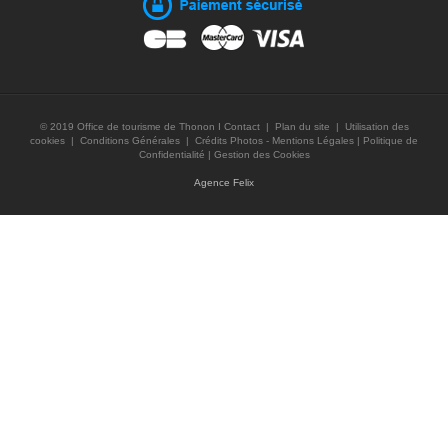
© 2019 Office de tourisme de Thonon I
Contact
|
Plan du site
|
Utilisation des
cookies
|
Conditions Générales
|
Crédits Photos - Mentions Légales
|
Politique de
Confidentialité
|
Gestion des Cookies
Agence Felix