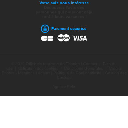
Votre avis nous intéresse
Découvrez l’avis des
personnes qui nous ont déjà
confié leurs vacances !
© 2019 Office de tourisme de Thonon I
Contact
|
Plan du
site
|
Utilisation des cookies
|
Conditions Générales
|
Crédits
Photos - Mentions Légales
|
Politique de Confidentialité
|
Gestion des
Cookies
Agence Felix