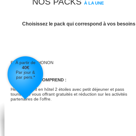
NOS PACKS
À LA UNE
Choisissez le pack qui correspond à vos besoins 
PACK EASY-THONON
À partir de
CLASSIQUE
40
€
Par jour &
par pers.*
VOTRE PACK COMPREND :
Hébergement en hôtel 2 étoiles avec petit déjeuner et pass
touristique vous offrant gratuités et réduction sur les activités
partenaires de l'offre.