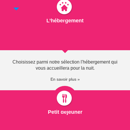
personnelles
L’hébergement
Votre session a expiré
Utilisez notre moteur de recherche sur votre droite pour réserver
votre séjour.
Choisissez parmi notre sélection l'hébergement qui
vous accueillera pour la nuit.
En savoir plus »
Contactez-nous +33 (0)4 50 71 55 55
du lundi au samedi : 9h00 à 12h15 et 13h45 à 17h30
kiosque du port de Rives : fermé
Petit déjeuner
Retrouvez-nous sur :