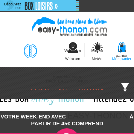
Webcam
Météo
Mon
panier
Webcam
Météo
Mon panier
COMMENT ÇA MARCHE
COMMENT ÇA MARCHE
Réservez votre
Réservez votre
PACK EASY-THONON
NOS OFFRES
NOS OFFRES
PACK EASY-THONON
DÉCOUVRIR THONON
DÉCOUVRIR THONON
CONTACT
CONTACT
EASY-THONON
VOTRE WEEK-END AVEC
À
PARTIR DE 45€ COMPREND
Etape 03
Informations