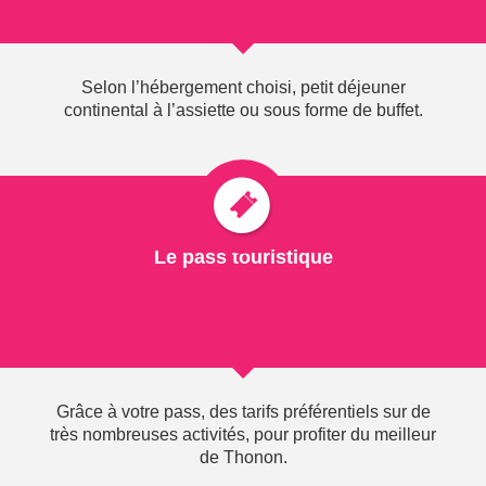
Votre avis nous intéresse
Découvrez l’avis des
Selon l’hébergement choisi, petit déjeuner
personnes qui nous ont déjà
continental à l’assiette ou sous forme de buffet.
confié leurs vacances !
Le pass touristique
© 2019 Office de tourisme de Thonon I
Contact
|
Plan du site
|
Utilisation des
cookies
|
Conditions Générales
|
Crédits Photos - Mentions Légales
|
Politique de
Confidentialité
|
Gestion des Cookies
Agence Felix
Grâce à votre pass, des tarifs préférentiels sur de
très nombreuses activités, pour profiter du meilleur
de Thonon.