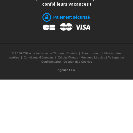
confié leurs vacances !
© 2019 Office de tourisme de Thonon I
Contact
|
Plan du site
|
Utilisation des
cookies
|
Conditions Générales
|
Crédits Photos - Mentions Légales
|
Politique de
Confidentialité
|
Gestion des Cookies
Agence Felix