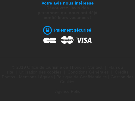
Votre avis nous intéresse
Découvrez l’avis des
personnes qui nous ont déjà
confié leurs vacances !
© 2019 Office de tourisme de Thonon I
Contact
|
Plan du
site
|
Utilisation des cookies
|
Conditions Générales
|
Crédits
Photos - Mentions Légales
|
Politique de Confidentialité
|
Gestion des
Cookies
Agence Felix