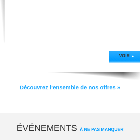
© 2019 Office de tourisme de Thonon I
Contact
|
Plan du site
|
Utilisation des
cookies
|
Conditions Générales
|
Crédits Photos - Mentions Légales
|
Politique de
Confidentialité
|
Gestion des Cookies
VOIR
Agence Felix
Découvrez l’ensemble de nos offres »
ÉVÉNEMENTS
À NE PAS MANQUER