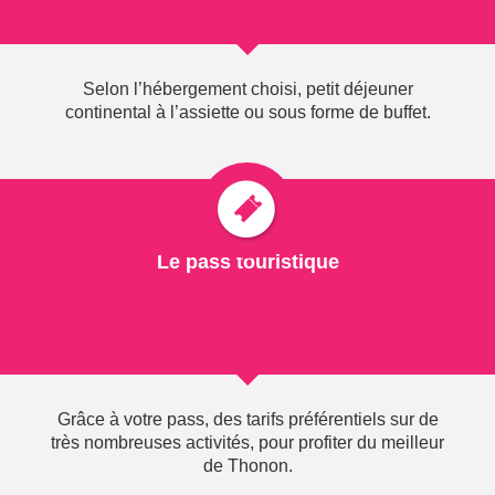
TOUTES SAISONS...
Office de Tourisme de Thonon-les-Bains
Selon l’hébergement choisi, petit déjeuner
continental à l’assiette ou sous forme de buffet.
Château de Sonnaz - 2 rue Michaud
74200 Thonon-les-Bains
Tél.: 04 50 71 55 55
Fax : 04 50 26 68 33
Mail :
thonon@thononlesbains.com
Le pass touristique
Site :
www.thononlesbains.com
Grâce à votre pass, des tarifs préférentiels sur de
1559" class="visual colorbox">
très nombreuses activités, pour profiter du meilleur
de Thonon.
1559" class="visual colorbox">