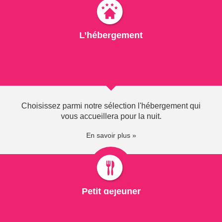
LES-BAINS...
A Thonon-les-Bains, sur les rives du léman, la
L’hébergement
Montagne n'est jamais loin !
Que ce soit le massif du Jura, en face, chez nos voisins
suisses, ou les Alpes françaises et suisses au pied
desquelles se niche la ville, la Montagne est
omniprésente dans le paysage thononnais ! Et avec elle,
sont lot de sports, loisirs et activités de plein air, été
Choisissez parmi notre sélection l'hébergement qui
comme hiver...
vous accueillera pour la nuit.
En savoir plus
En savoir plus »
1558" class="visual colorbox">
Petit déjeuner
EN SAVOIR PLUS SUR LA
MONTAGNE À THONON EN