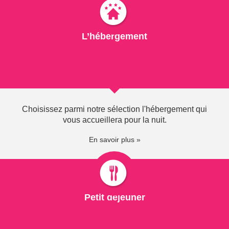
GRANDEUR NATURE !
Le Chablais est un terrain de jeu grandeur nature pour
L’hébergement
la pratique de l'escalade !
Voies aménagées, via ferrata... tout est fait pour
grimper en sécurité !
4116" class="visual colorbox">
Choisissez parmi notre sélection l'hébergement qui
vous accueillera pour la nuit.
EN SAVOIR PLUS
En savoir plus »
Office de Tourisme de Thonon-les-Bains
Château de Sonnaz - 2 rue Michaud
74200 Thonon-les-Bains
Petit déjeuner
Tél. : 04 50 71 55 55
Fax : 04 50 26 68 33