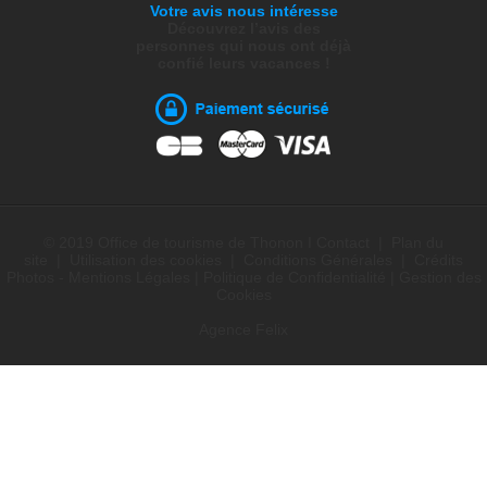
Votre avis nous intéresse
Découvrez l’avis des
personnes qui nous ont déjà
confié leurs vacances !
© 2019 Office de tourisme de Thonon I
Contact
|
Plan du
site
|
Utilisation des cookies
|
Conditions Générales
|
Crédits
Photos - Mentions Légales
|
Politique de Confidentialité
|
Gestion des
Cookies
Agence Felix