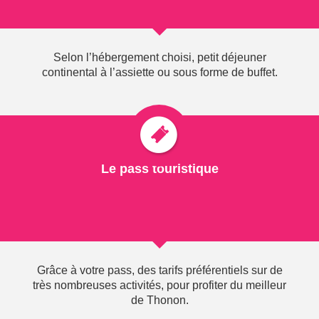
Mail :
thonon@thononlesbains.com
Site :
www.thononlesbains.com
Selon l’hébergement choisi, petit déjeuner
continental à l’assiette ou sous forme de buffet.
Le pass touristique
Contactez-nous +33 (0)4 50 71 55 55
du lundi au samedi : 9h00 à 12h15 et 13h45 à 17h30
kiosque du port de Rives : fermé
Grâce à votre pass, des tarifs préférentiels sur de
Retrouvez-nous sur :
très nombreuses activités, pour profiter du meilleur
de Thonon.