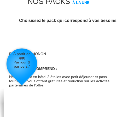
NOS PACKS
À LA UNE
Choisissez le pack qui correspond à vos besoins 
PACK EASY-THONON
À partir de
CLASSIQUE
40
€
Par jour &
par pers.*
VOTRE PACK COMPREND :
Hébergement en hôtel 2 étoiles avec petit déjeuner et pass
touristique vous offrant gratuités et réduction sur les activités
partenaires de l'offre.