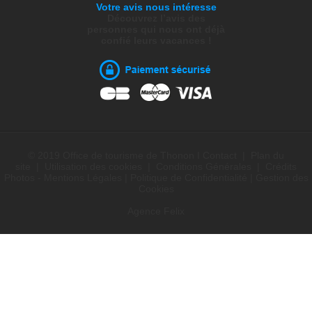
Votre avis nous intéresse
Découvrez l’avis des
personnes qui nous ont déjà
confié leurs vacances !
© 2019 Office de tourisme de Thonon I
Contact
|
Plan du
site
|
Utilisation des cookies
|
Conditions Générales
|
Crédits
Photos - Mentions Légales
|
Politique de Confidentialité
|
Gestion des
Cookies
Agence Felix