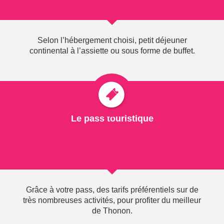
VOIR
Selon l’hébergement choisi, petit déjeuner
continental à l’assiette ou sous forme de buffet.
PACK EASY-THONON
À partir de
THERMAL
55
€
Le pass touristique
Par jour &
VOTRE PACK COMPREND :
par pers.*
Hébergement en Hôtel 2* avec petit déjeuner et pass
touristique vous offrant gratuité et réduction sur les
activités partenaires de l'offre.
+ Une entrée au Spa Thermal
Grâce à votre pass, des tarifs préférentiels sur de
très nombreuses activités, pour profiter du meilleur
de Thonon.