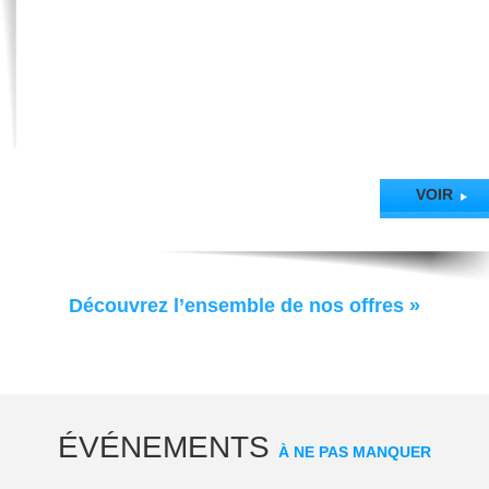
© 2019 Office de tourisme de Thonon I
Contact
|
Plan du site
|
Utilisation des
cookies
|
Conditions Générales
|
Crédits Photos - Mentions Légales
|
Politique de
Confidentialité
|
Gestion des Cookies
VOIR
Agence Felix
Découvrez l’ensemble de nos offres »
ÉVÉNEMENTS
À NE PAS MANQUER