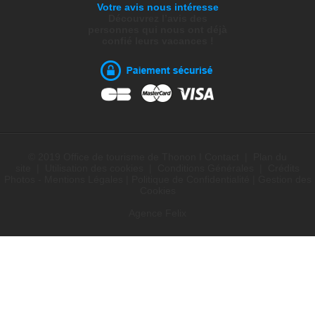
Votre avis nous intéresse
Découvrez l’avis des
personnes qui nous ont déjà
confié leurs vacances !
© 2019 Office de tourisme de Thonon I
Contact
|
Plan du
site
|
Utilisation des cookies
|
Conditions Générales
|
Crédits
Photos - Mentions Légales
|
Politique de Confidentialité
|
Gestion des
Cookies
Agence Felix