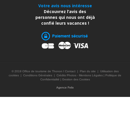
Votre avis nous intéresse
Découvrez l’avis des
personnes qui nous ont déjà
confié leurs vacances !
© 2019 Office de tourisme de Thonon I
Contact
|
Plan du site
|
Utilisation des
cookies
|
Conditions Générales
|
Crédits Photos - Mentions Légales
|
Politique de
Confidentialité
|
Gestion des Cookies
Agence Felix