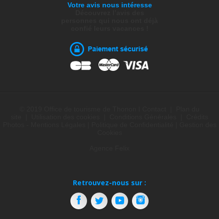
Votre avis nous intéresse
Découvrez l’avis des
personnes qui nous ont déjà
confié leurs vacances !
© 2019 Office de tourisme de Thonon I
Contact
|
Plan du
site
|
Utilisation des cookies
|
Conditions Générales
|
Crédits
Photos - Mentions Légales
|
Politique de Confidentialité
|
Gestion des
Cookies
Contactez-nous +33 (0)4 50 71 55 55
du lundi au samedi : 9h00 à 12h15 et 13h45 à 17h30
Agence Felix
kiosque du port de Rives : fermé
Retrouvez-nous sur :