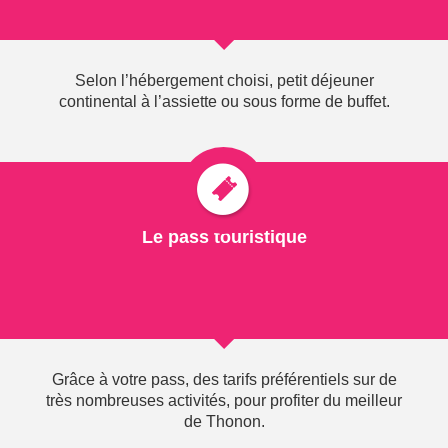
Château de Sonnaz - 2 rue Michaud
74200 Thonon-les-Bains
Tél.: 04 50 71 55 55
Selon l’hébergement choisi, petit déjeuner
continental à l’assiette ou sous forme de buffet.
Fax : 04 50 26 68 33
Mail :
thonon@thononlesbains.com
Site :
www.thononlesbains.com
En savoir plus
Le pass touristique
892" class="visual colorbox">
VOILE SUR LE LÉMAN...
Grâce à votre pass, des tarifs préférentiels sur de
Véritable "mer intérieure", le Léman est naturellement
très nombreuses activités, pour profiter du meilleur
propice à la pratique de la Voile... Assez "technique", du
de Thonon.
fait des caprices des nombreux vents qui y soufflent, le