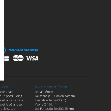
 Loisirs
Aux environs de Thonon
able Châtel
Le Lac Léman
e - Speed Riding
Lausanne (à 19 km en bateau)
e et la Via Ferrata
Evian-les-Bains (à 9 km)
es et la pétanque
Yvoire (à 16 km)
 et le squash
Les Portes du Soleil (à 25 km)