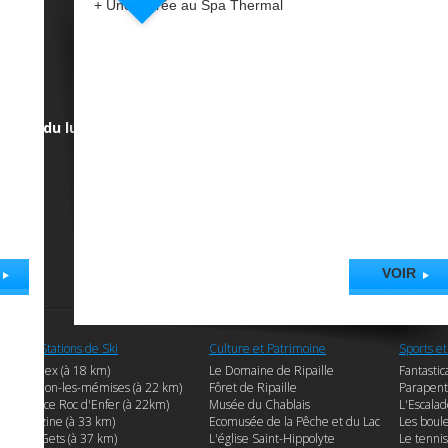
+ Une entrée au Spa Thermal
Contactez-nous +33 (0)4 50 71 55 55
du lundi au samedi : 9h00 à 12h15 et 13h45 à 17h30
kiosque du port de Rives : fermé
:
Votre avis nous intéresse
Découvrez l’avis des
personnes qui nous ont déjà
confié leurs vacances !
VOIR
Les Stations de Ski
Culture et Patrimoine
Sports et
Bernex (à 18 km)
Le Domaine de Ripaille
Fantastic
Thollon-les-mémises (à 22 km)
Fôret de Ripaille
Parapent
Espace Roc d'Enfer (à 22km)
Musée du Chablais
L'Escalad
Morzine (à 33 km)
Ecomusée de la Pêche et du Lac
Les boul
Les Gets (à 37 km)
L'église Saint-Hippolyte
Le tennis