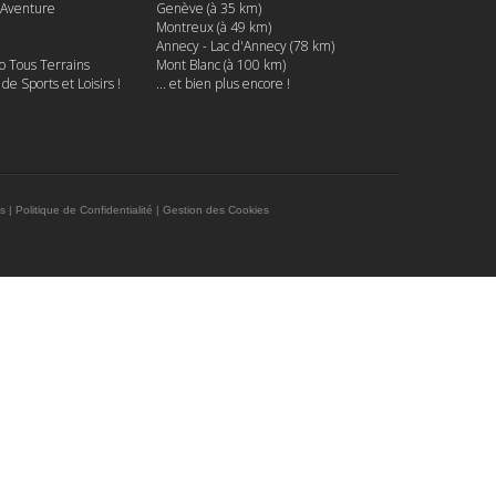
 Aventure
Genève (à 35 km)
Montreux (à 49 km)
Annecy - Lac d'Annecy (78 km)
o Tous Terrains
Mont Blanc (à 100 km)
s de Sports et Loisirs !
... et bien plus encore !
es
|
Politique de Confidentialité
|
Gestion des Cookies