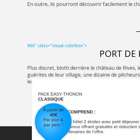
VOTRE PACK COMPREND :
En outre, ils pourront découvrir facilement le ch
Hébergement suite junior 4*
+ petit déjeuner
+ un repas
+ modelage de 20 minutes
+ entrée au spa thermal
+ pass activité
960" class="visual colorbox">
VOIR
PORT DE 
Plus discret, blotti derrière le château de Rives
guérites de leur village, une dizaine de pêcheur
les temps.
PACK EASY-THONON
CLASSIQUE
À partir de
VOTRE PACK COMPREND :
40
€
Par jour &
Hébergement en hôtel 2 étoiles avec petit déjeuner
par pers.*
pass touristique vous offrant gratuités et réduction 
les activités partenaires de l'offre.