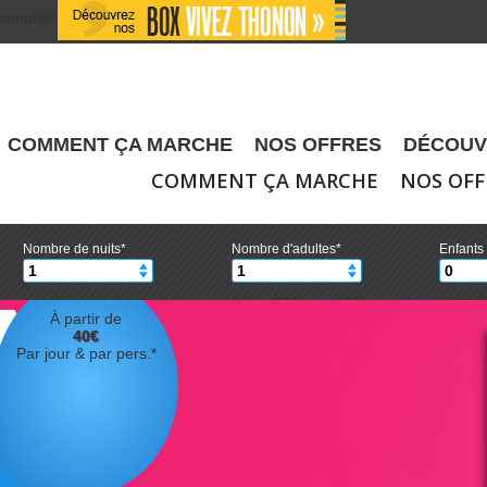
compris !
compris !
COMMENT ÇA MARCHE
NOS OFFRES
DÉCOUV
COMMENT ÇA MARCHE
NOS OFF
Nombre de nuits*
Nombre d'adultes*
Enfants
À partir de
40
€
Par jour & par pers.*
et pass
activités