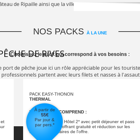
âteau de Ripaille ainsi que la ville de Thonon les Bains.
NOS PACKS
À LA UNE
PÊCHE DE RIVES
Choisissez le pack qui correspond à vos besoins :
, le port de pêche joue ici un rôle appréciable pour les tour
s professionnels partent avec leurs filets et nasses à l'assa
PACK EASY-THONON
THERMAL
À partir de
VOTRE PACK COMPREND :
55
€
Par jour &
 et
Hébergement en Hôtel 2* avec petit déjeuner et pass
par pers.*
sur
touristique vous offrant gratuité et réduction sur les
activités partenaires de l'offre.