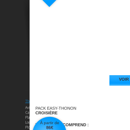
Retrouvez-nous sur 
VOIR
Thonon - Station Nautique
Bien être - Eau
Aviron
Source de la Versoie
PACK EASY-THONON
Canoë - Kayak sur le Léman
Eau minérale de Thonon
CROISIÈRE
Planche à Voile
Fitness
Locations de Bateaux
Aquagym
À partir de
VOTRE PACK COMPREND :
Plongée subaquatique
Le Lac Léman
86
€