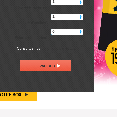
Nombre de nuits*
Nombre d'adultes*
Enfants de -12 ans*
le, toute baignée de l'horizon changeant du plus
Consultez nos
conditions d'utilisation
s !
re ou et de traversée de la CGN...