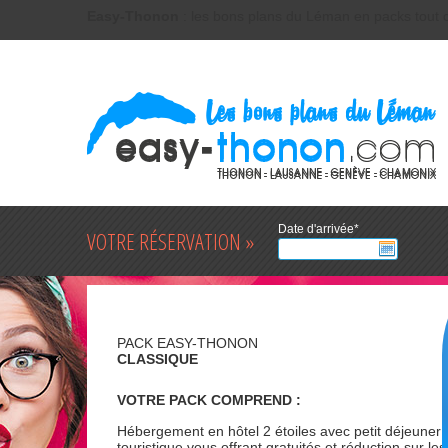
Easy-Thonon
Easy-Thonon
: les bons plans du Léman en packs tout 
: les bons plans du Léman en packs tout 
Date d'arrivée*
VOTRE RÉSERVATION »
PACK EASY-THONON
CLASSIQUE
VOTRE PACK COMPREND :
Hébergement en hôtel 2 étoiles avec petit déjeuner 
touristique vous offrant gratuités et réduction sur les 