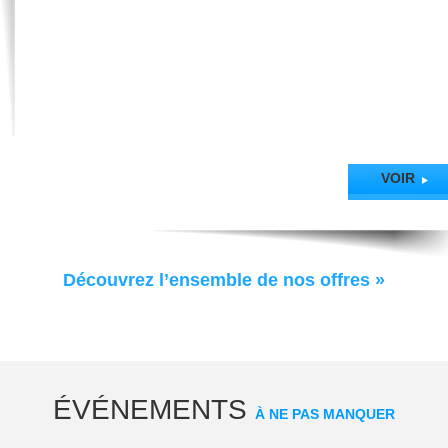
Office de Tourisme de Thonon-les-Bains
Château de Sonnaz - 2 rue Michaud
74200 Thonon-les-Bains
Tél. : 04 50 71 55 55
Fax : 04 50 26 68 33
Mail :
thonon@thononlesbains.com
VOIR
Site :
www.thononlesbains.com
Découvrez l’ensemble de nos offres »
ÉVÉNEMENTS
À NE PAS MANQUER