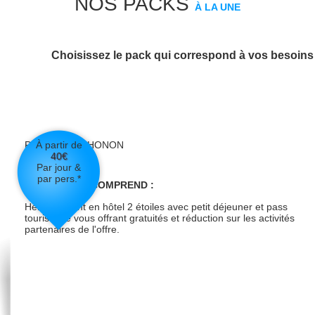
NOS PACKS
À LA UNE
Choisissez le pack qui correspond à vos besoins 
RENSEIGNEMENTS
Forêt de Ripaille
Maison Forestière
74200 Thonon-les-Bains
PACK EASY-THONON
À partir de
CLASSIQUE
40
€
Tél.: 04 50 26 28 22
Par jour &
par pers.*
VOTRE PACK COMPREND :
Hébergement en hôtel 2 étoiles avec petit déjeuner et pass
touristique vous offrant gratuités et réduction sur les activités
partenaires de l'offre.
1727" class="visual colorbox">
EN SAVOIR PLUS SUR LA FORÊT
DE RIPAILLE...