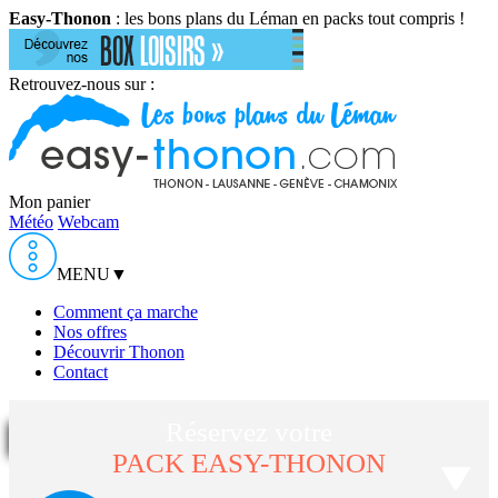
Easy-Thonon
: les bons plans du Léman en packs tout compris !
Retrouvez-nous sur :
Mon panier
Météo
Webcam
MENU
▼
Comment ça marche
Nos offres
Découvrir Thonon
Contact
Réservez votre
PACK EASY-THONON