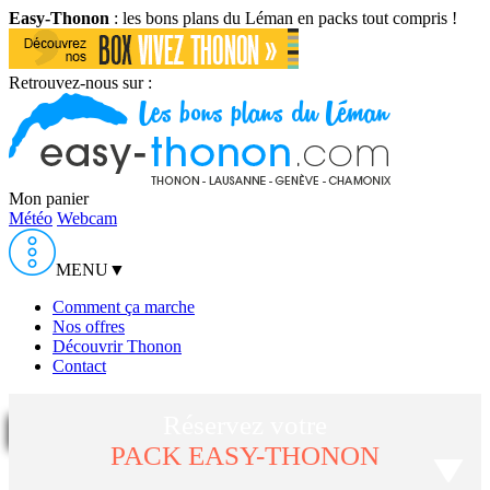
Easy-Thonon
: les bons plans du Léman en packs tout compris !
Retrouvez-nous sur :
Mon panier
Météo
Webcam
MENU
▼
Comment ça marche
Nos offres
Découvrir Thonon
Contact
Réservez votre
PACK EASY-THONON