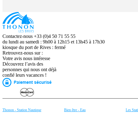
Contactez-nous +33 (0)4 50 71 55 55
du lundi au samedi : 9h00 à 12h15 et 13h45 à 17h30
kiosque du port de Rives : fermé
Retrouvez-nous sur :
Votre avis nous intéresse
Découvrez l’avis des
personnes qui nous ont déjà
confié leurs vacances !
Thonon - Station Nautique
Bien être - Eau
Les Stat
Aviron
Source de la Versoie
Bernex 
Canoë - Kayak sur le Léman
Eau minérale de Thonon
Thollon
Planche à Voile
Fitness
Espace 
Locations de Bateaux
Aquagym
Morzine
Plongée subaquatique
Le Lac Léman
Les Get