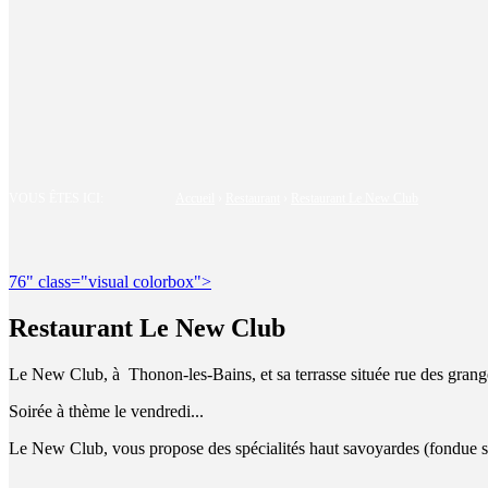
VOUS ÊTES ICI:
Accueil
›
Restaurant
›
Restaurant Le New Club
76" class="visual colorbox">
Restaurant Le New Club
Le New Club, à Thonon-les-Bains, et sa terrasse située rue des grange
Soirée à thème le vendredi...
Le New Club, vous propose des spécialités haut savoyardes (fondue ser