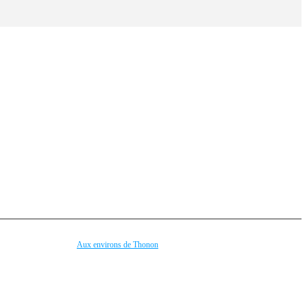
Aux environs de Thonon
el
Le Lac Léman
 Riding
Lausanne (à 19 km en bateau)
a Ferrata
Evian-les-Bains (à 9 km)
étanque
Yvoire (à 16 km)
ash
Les Portes du Soleil (à 25 km)