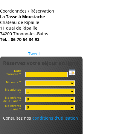
Coordonnées / Réservation
La Tasse à Moustache
Château de Ripaille
11 quai de Ripaille
74200 Thonon-les-Bains
Tél. : 06 70 54 34 93
Tweet
Réservez votre séjour en ligne
Date
d'arrivée *
Nb nuits *
Nb adultes
*
Nb enfants
de -12 ans *
Nb enfants
-3 ans *
Consultez nos
conditions d'utilisation