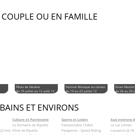
 COUPLE OU EN FAMILLE
Fêtes de Genève
Festival Musique au Léman
Evian Master
du 19 juillet au 12 août 12
du 19 au 23 juillet 12
du 26 au 29 j
 BAINS ET ENVIRONS
Culture et Patrimoine
Sports et Loisirs
Aux environs 
Le Domaine de Ripaille
Fantasticable Châtel
Le Lac Léman
 22 km)
Fôret de Ripaille
Parapente - Speed Riding
Lausanne (à 19