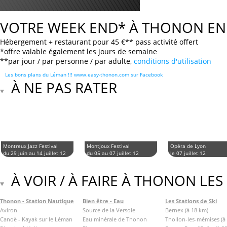
VOTRE WEEK END* À THONON EN
Hébergement + restaurant pour 45 €** pass activité offert
*offre valable également les jours de semaine
**par jour / par personne / par adulte,
conditions d'utilisation
Les bons plans du Léman !!! www.easy-thonon.com sur Facebook
À NE PAS RATER
Montreux Jazz Festival
Montjoux Festival
Opéra de Lyon
du 29 juin au 14 juillet 12
du 05 au 07 juillet 12
le 07 juillet 12
À VOIR / À FAIRE À THONON LES
Thonon - Station Nautique
Bien être - Eau
Les Stations de Ski
Aviron
Source de la Versoie
Bernex (à 18 km)
Canoë - Kayak sur le Léman
Eau minérale de Thonon
Thollon-les-mémises (à