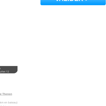
s
uillet 12
de Thonon
 km en bateau)