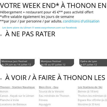
VOTRE WEEK END* À THONON EN
Hébergement + restaurant pour 45 €** pass activité offert
*offre valable également les jours de semaine
**par jour / par personne / par adulte,
conditions d'utilisation
Les bons plans du Léman !!! www.easy-thonon.com sur Facebook
À NE PAS RATER
Montreux Jazz Festival
Montjoux Festival
Opéra de Lyon
du 29 juin au 14 juillet 12
du 05 au 07 juillet 12
le 07 juillet 12
À VOIR / À FAIRE À THONON LES
Thonon - Station Nautique
Bien être - Eau
Les Stations de Ski
Aviron
Source de la Versoie
Bernex (à 18 km)
Canoë - Kayak sur le Léman
Eau minérale de Thonon
Thollon-les-mémises (à
Planche à Voile
Fitness
Espace Roc d'Enfer (à 2
Locations de Bateaux
Aquagym
Morzine (à 33 km)