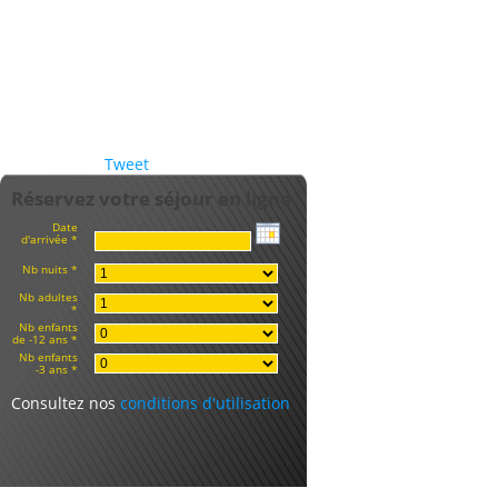
Tweet
Réservez votre séjour en ligne
Date
d'arrivée *
Nb nuits *
Nb adultes
*
Nb enfants
de -12 ans *
Nb enfants
-3 ans *
Consultez nos
conditions d'utilisation