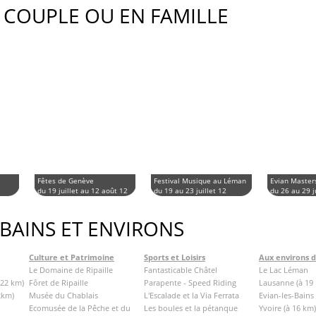
 COUPLE OU EN FAMILLE
Fêtes de Genève
Festival Musique au Léman
Evian Master
du 19 juillet au 12 août 12
du 19 au 23 juillet 12
du 26 au 29 j
 BAINS ET ENVIRONS
Culture et Patrimoine
Sports et Loisirs
Aux environs 
Le Domaine de Ripaille
Fantasticable Châtel
Le Lac Léman
 22 km)
Fôret de Ripaille
Parapente - Speed Riding
Lausanne (à 19
2km)
Musée du Chablais
L'Escalade et la Via Ferrata
Evian-les-Bains 
Ecomusée de la Pêche et du
Les boules et la pétanque
Yvoire (à 16 km)