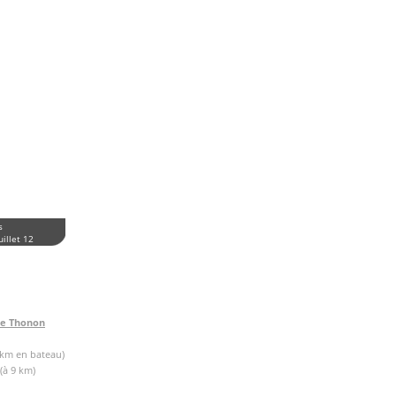
s
uillet 12
de Thonon
 km en bateau)
(à 9 km)