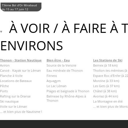
73ème Bol d'Or Mirabaud
du 15 au 17 juin 12
À VOIR / À FAIRE À
ENVIRONS
Thonon - Station Nautique
Bien être - Eau
Les Stations de Ski
Aviron
Source de la Versoie
Bernex (à 18 km)
Canoë - Kayak sur le Léman
Eau minérale de Thonon
Thollon-les-mémises (à
Planche à Voile
Fitness
Espace Roc d'Enfer (à 2
Locations de Bateaux
Aquagym
Morzine (à 33 km)
Pêche
Le Lac Léman
Les Gets (à 37 km)
Ports
Plages et baignade à Thonon
Châtel (à 38 km)
Rafting sur la Dranse
Balineae by Rhône-Alpes à
Avoriaz (à 44 km)
Thonon
Ski nautique
La Montagne en été
Voile sur le Léman
... et bien plus de Mont
... et bien plus de Nautisme !