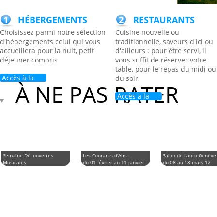
1
HÉBERGEMENTS
2
RESTAURANTS
Choisissez parmi notre sélection
Cuisine nouvelle ou
d'hébergements celui qui vous
traditionnelle, saveurs d'ici ou
accueillera pour la nuit, petit
d'ailleurs : pour être servi, il
déjeuner compris
vous suffit de réserver votre
table, pour le repas du midi ou
Accès à la
du soir.
À NE PAS RATER
liste
Accès à la
liste
Semaine Découvertes
Les Courants d'Airs -
Salon de l'auto Genève
Musicales
du 01 février au 11 janvier
du 08 au 18 mars 12
du 24 au 28 janvier 12
12