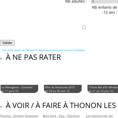
Nb adultes :
Nb enfants de
-12 ans :
Les bons plans du Léman !!! www.easy-thonon.com sur Facebook
À NE PAS RATER
La Matagasse - Carnaval
Fête du Nautisme 2010
71ème Bol d'Or Mirab
le 11 avril 10
du 29 au 30 mai 10
du 11 au 13 juin 10
À VOIR / À FAIRE À THONON LES
Thonon - Station Nautique
Bien être - Eau - Thermes
Les Stations de Ski