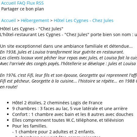
Accueil
FAQ
Flux RSS
Partager ce bon plan
Accueil
>
Hébergement
>
Hôtel Les Cygnes - Chez Jules
Hôtel Les Cygnes - "Chez Jules"
L'hôtel-restaurant Les Cygnes - "Chez Jules" porte bien son nom : 
Un site exceptionnel dans une ambiance familiale et détendue...
En 1938, Jules et Louisa transforment leur guérite en restaurant.
Les clients locaux vont pêcher leur repas avec Jules, et Louisa fait la cui
Avec l'arrivée des congés payés, l'hôtellerie se dévelope : Jules et Lou
En 1976, c'est Fifi, leur fils et son épouse, Georgette qui reprennent l'aff
Fifi est pêcheur, Georgette à la cuisine... l'histoire se répète... en 198
en route!
Hôtel 2 étoiles, 2 cheminées Logis de France
9 chambres : 3 faces au lac, 5 vue latérale et une arrière
Confort : 1 chambre avec bain et les 8 autres avec douches
Elles comprennent toutes W.C, téléphone, et télévision
Pour les familles.
- 1 chambre pour 2 adultes et 2 enfants.