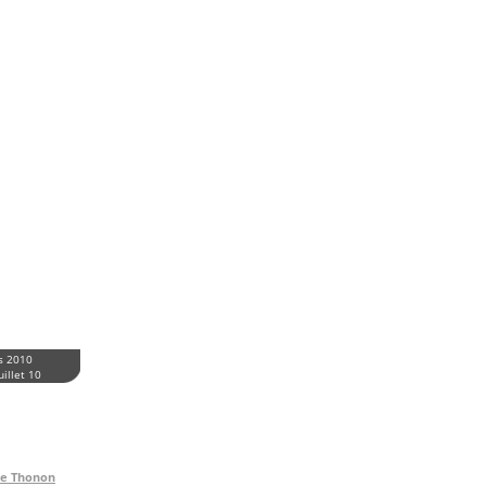
s 2010
uillet 10
de Thonon