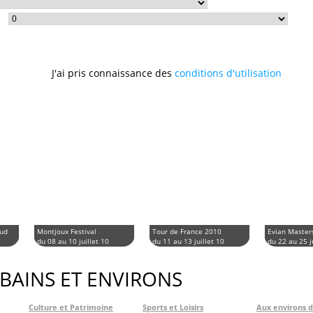
J'ai pris connaissance des
conditions d'utilisation
aud
Montjoux Festival
Tour de France 2010
Evian Master
du 08 au 10 juillet 10
du 11 au 13 juillet 10
du 22 au 25 j
 BAINS ET ENVIRONS
Culture et Patrimoine
Sports et Loisirs
Aux environs 