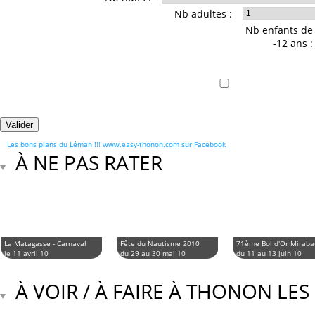
Nb adultes :
Nb enfants de
-12 ans :
Les bons plans du Léman !!! www.easy-thonon.com sur Facebook
À NE PAS RATER
La Matagasse - Carnaval
Fête du Nautisme 2010
71ème Bol d'Or Mirab
le 11 avril 10
du 29 au 30 mai 10
du 11 au 13 juin 10
À VOIR / À FAIRE À THONON LES