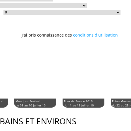
J'ai pris connaissance des
conditions d'utilisation
aud
Montjoux Festival
Tour de France 2010
Evian Master
du 08 au 10 juillet 10
du 11 au 13 juillet 10
du 22 au 25 j
 BAINS ET ENVIRONS