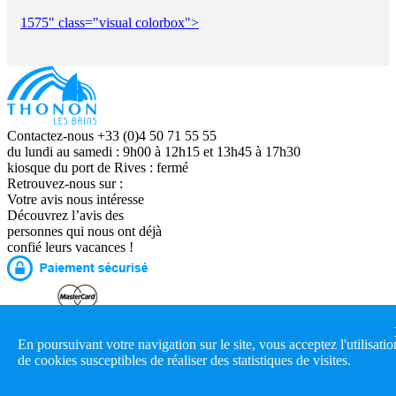
1575" class="visual colorbox">
Contactez-nous +33 (0)4 50 71 55 55
du lundi au samedi : 9h00 à 12h15 et 13h45 à 17h30
kiosque du port de Rives : fermé
Retrouvez-nous sur :
Votre avis nous intéresse
Découvrez l’avis des
personnes qui nous ont déjà
confié leurs vacances !
© 2016 Office de tourisme de Thonon I
Contact
|
Plan du
site
|
Utilisation des cookies
|
Conditions Générales
|
Crédits
En poursuivant votre navigation sur le site, vous acceptez l'utilisatio
Photos - Mentions Légales
de cookies susceptibles de réaliser des statistiques de visites.
Agence Felix