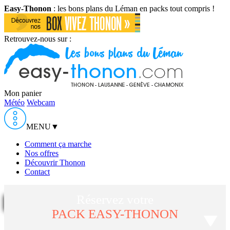
Easy-Thonon
: les bons plans du Léman en packs tout compris !
Retrouvez-nous sur :
Mon panier
Météo
Webcam
MENU
▼
Comment ça marche
Nos offres
Découvrir Thonon
Contact
Réservez votre
PACK EASY-THONON