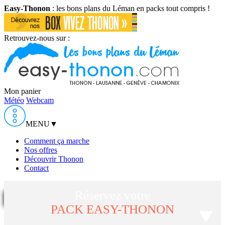
Easy-Thonon
: les bons plans du Léman en packs tout compris !
Retrouvez-nous sur :
Mon panier
Météo
Webcam
MENU
▼
Comment ça marche
Nos offres
Découvrir Thonon
Contact
Réservez votre
PACK EASY-THONON