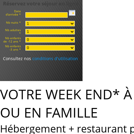
Réservez votre séjour en ligne
Date
d'arrivée *
Nb nuits *
Nb adultes
*
Nb enfants
de -12 ans *
Nb enfants
-3 ans *
Consultez nos
conditions d'utilisation
VOTRE WEEK END* 
OU EN FAMILLE
Hébergement + restaurant po