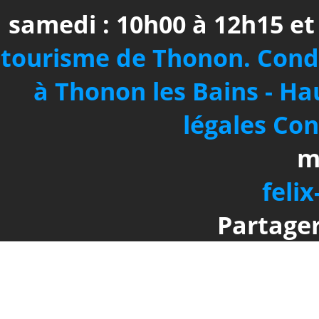
samedi : 10h00 à 12h15 e
tourisme de Thonon.
Cond
à Thonon les Bains - Ha
légales
Con
m
felix
Partager