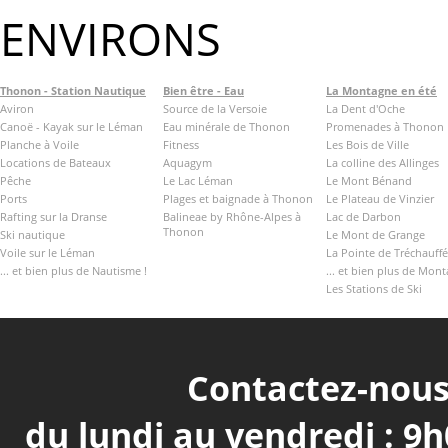
ENVIRONS
Thonon - Station Nautique
Bien être - Eau
La Montagne en été
Aviron
Source de la Versoie
La Dent d'Oche
Canoë - Kayak sur le Léman
Eau minérale de Thonon
Promenades à Thonon
Planche à Voile
Fitness
Les Bois de Ville
Locations de Bateaux
Aquagym
La colline des Allinges
Pêche
Le Lac Léman
Le Mont Bénand
Ports
Plages et baignade à Thonon
Le Plateau de Vinzier
Rafting sur la Dranse
Balineae by Rhône-Alpes à
Lac de Darbon
Thonon
Ski nautique
Le Mont de Grange
Voile sur le Léman
La Pointe de Tréchauffé
... et bien plus de Nautisme !
... et bien plus de Mont
Les Stations de Ski
Contactez-nous 
du lundi au vendredi : 9h