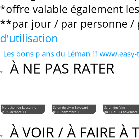
*offre valable également le
**par jour / par personne / 
d'utilisation
Les bons plans du Léman !!! www.easy
À NE PAS RATER
Marathon de Lausanne
Salon du Livre Savoyard
Salon des Vins
le 30 octobre 11
le 06 novembre 11
du 11 au 13 novembre
À VOIR / À FAIRE À