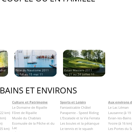
 Maé
Fête du Nautisme 2011
Evian Masters 2011
du 14 au 15 mai 11
du 21 au 24 juillet 11
 BAINS ET ENVIRONS
Culture et Patrimoine
Sports et Loisirs
Aux environs 
Le Domaine de Ripaille
Fantasticable Châtel
Le Lac Léman
 22 km)
Fôret de Ripaille
Parapente - Speed Riding
Lausanne (à 19
2km)
Musée du Chablais
L'Escalade et la Via Ferrata
Evian-les-Bains 
m)
Ecomusée de la Pêche et du
Les boules et la pétanque
Yvoire (à 16 km)
Lac
 25 km)
Le tennis et le squash
Les Portes du So