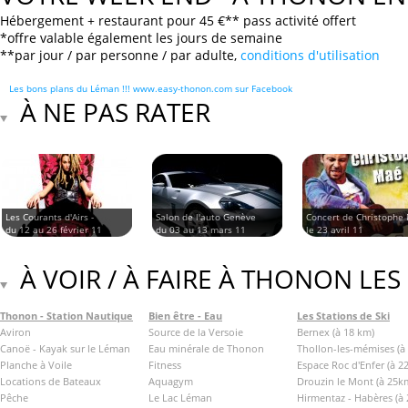
Hébergement + restaurant pour 45 €** pass activité offert
*offre valable également les jours de semaine
**par jour / par personne / par adulte,
conditions d'utilisation
Les bons plans du Léman !!! www.easy-thonon.com sur Facebook
À NE PAS RATER
Les Courants d'Airs -
Salon de l'auto Genève
Concert de Christophe
du 12 au 26 février 11
du 03 au 13 mars 11
le 23 avril 11
À VOIR / À FAIRE À THONON LES
Thonon - Station Nautique
Bien être - Eau
Les Stations de Ski
Aviron
Source de la Versoie
Bernex (à 18 km)
Canoë - Kayak sur le Léman
Eau minérale de Thonon
Thollon-les-mémises (à
Planche à Voile
Fitness
Espace Roc d'Enfer (à 2
Locations de Bateaux
Aquagym
Drouzin le Mont (à 25k
Pêche
Le Lac Léman
Hirmentaz - Habères (à