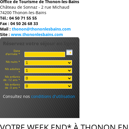
Office de Tourisme de Thonon-les-Bains
Château de Sonnaz - 2 rue Michaud
74200 Thonon-les-Bains
Tél.: 04 50 71 55 55
Fax : 04 50 26 68 33
Mail :
thonon@thononlesbains.com
Site :
www.thononlesbains.com
Réservez votre séjour en ligne
Date
d'arrivée *
Nb nuits *
Nb adultes
*
Nb enfants
de -12 ans *
Nb enfants
de -3 ans *
Consultez nos
conditions d'utilisation
VOTRE WEEK END* À THONON EN