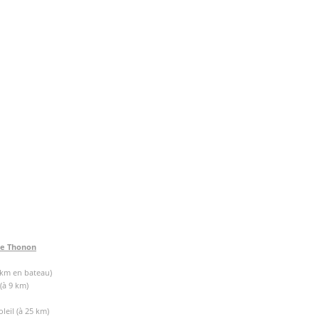
de Thonon
 km en bateau)
(à 9 km)
leil (à 25 km)