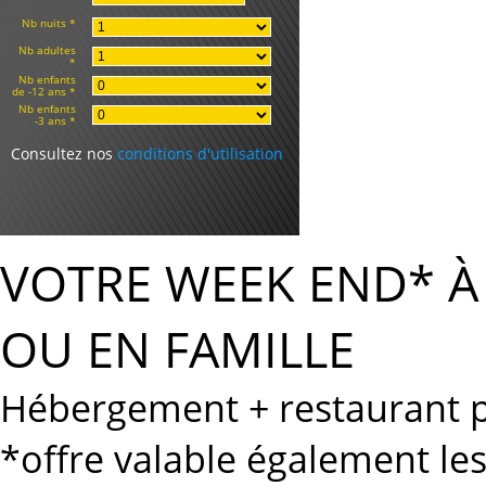
Nb nuits *
Nb adultes
*
Nb enfants
de -12 ans *
Nb enfants
-3 ans *
Consultez nos
conditions d'utilisation
VOTRE WEEK END* 
OU EN FAMILLE
Hébergement + restaurant po
*offre valable également le