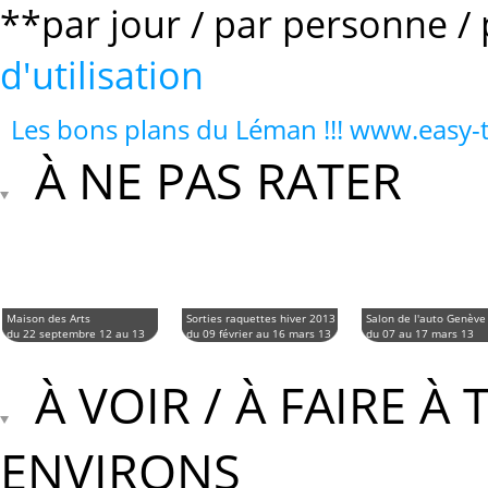
**par jour / par personne / 
d'utilisation
Les bons plans du Léman !!! www.easy
À NE PAS RATER
Maison des Arts
Sorties raquettes hiver 2013
Salon de l'auto Genève
du 22 septembre 12 au 13
du 09 février au 16 mars 13
du 07 au 17 mars 13
juin 13
À VOIR / À FAIRE À
ENVIRONS