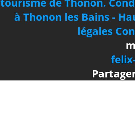
tourisme de Thonon.
Cond
à Thonon les Bains - Ha
légales
Con
m
felix
Partager