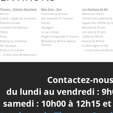
Thonon - Station Nautique
Bien être - Eau
Les Stations de Ski
Aviron
Source de la Versoie
Bernex (à 18 km)
Canoë - Kayak sur le Léman
Eau minérale de Thonon
Thollon-les-mémises (à
Planche à Voile
Fitness
Espace Roc d'Enfer (à 2
Locations de Bateaux
Aquagym
Morzine (à 33 km)
Pêche
Le Lac Léman
Les Gets (à 37 km)
Ports
Plages et baignade à Thonon
Châtel (à 38 km)
Rafting sur la Dranse
Balineae by Rhône-Alpes à
Avoriaz (à 44 km)
Thonon
Ski nautique
La Montagne en été
Voile sur le Léman
... et bien plus de Mont
... et bien plus de Nautisme !
Contactez-nous 
du lundi au vendredi : 9h
samedi : 10h00 à 12h15 e