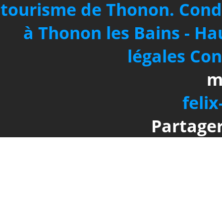
tourisme de Thonon.
Cond
à Thonon les Bains - Ha
légales
Con
m
felix
Partager