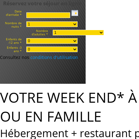
Réservez votre séjour en ligne
Date
d'arrivée *
Nombre de
nuits *
Nombre
d'adultes *
Enfants de
-12 ans *
Enfants -3
ans *
Consultez nos
conditions d'utilisation
VOTRE WEEK END* 
OU EN FAMILLE
Hébergement + restaurant po