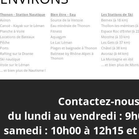
Thonon - Station Nautique
Bien être - Eau
Les Stations de Ski
Aviron
Source de la Versoie
Bernex (à 18 km)
Canoë - Kayak sur le Léman
Eau minérale de Thonon
Thollon-les-mémises (à
Planche à Voile
Fitness
Espace Roc d'Enfer (à 2
Locations de Bateaux
Aquagym
Morzine (à 33 km)
Pêche
Le Lac Léman
Les Gets (à 37 km)
Ports
Plages et baignade à Thonon
Châtel (à 38 km)
Rafting sur la Dranse
Balineae by Rhône-Alpes à
Avoriaz (à 44 km)
Thonon
Ski nautique
La Montagne en été
Voile sur le Léman
... et bien plus de Mont
... et bien plus de Nautisme !
Contactez-nous 
du lundi au vendredi : 9h
samedi : 10h00 à 12h15 e