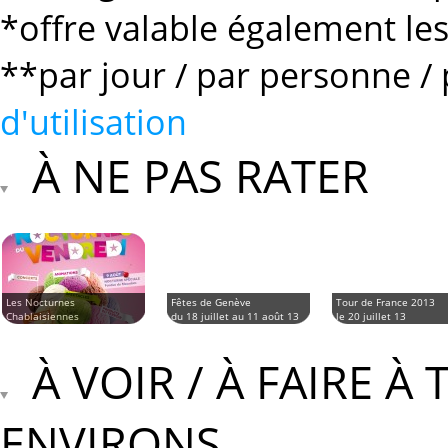
*offre valable également le
**par jour / par personne / 
d'utilisation
À NE PAS RATER
Les Nocturnes
Fêtes de Genève
Tour de France 2013
Chablaisiennes
du 18 juillet au 11 août 13
le 20 juillet 13
du 12 juillet au 23 août 13
À VOIR / À FAIRE À
ENVIRONS