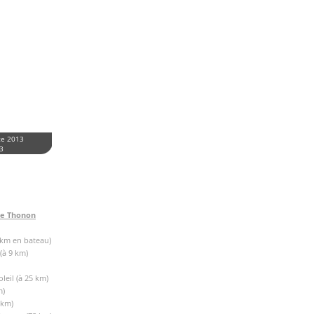
ce 2013
13
de Thonon
 km en bateau)
(à 9 km)
leil (à 25 km)
m)
 km)