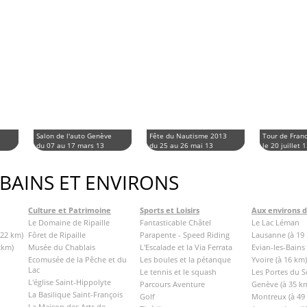
Salon de l'auto Genève
Fête du Nautisme 2013
Tour de Fran
du 07 au 17 mars 13
du 25 au 26 mai 13
le 20 juillet 
 BAINS ET ENVIRONS
Culture et Patrimoine
Sports et Loisirs
Aux environs 
Le Domaine de Ripaille
Fantasticable Châtel
Le Lac Léman
 22 km)
Fôret de Ripaille
Parapente - Speed Riding
Lausanne (à 19
2km)
Musée du Chablais
L'Escalade et la Via Ferrata
Evian-les-Bains 
Ecomusée de la Pêche et du
Les boules et la pétanque
Yvoire (à 16 km)
Lac
Le tennis et le squash
Les Portes du So
L'église Saint-Hippolyte
Parcours Aventure
Genève (à 35 k
La Basilique Saint-François
Golf
Montreux (à 49
La Maison des Arts de