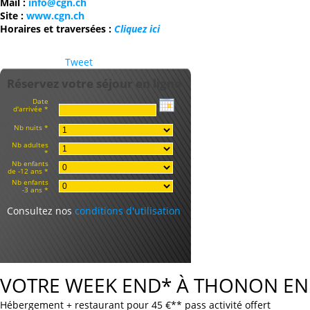
Mail :
info@cgn.ch
Site :
www.cgn.ch
Horaires et traversées :
Cliquez ici
Tweet
Réservez votre séjour en ligne
Date
d'arrivée *
Nb nuits *
Nb adultes
*
Nb enfants
de -12 ans *
Nb enfants
-3 ans *
Consultez nos
conditions d'utilisation
VOTRE WEEK END* À THONON EN
Hébergement + restaurant pour 45 €** pass activité offert