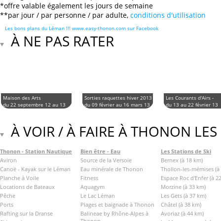
*offre valable également les jours de semaine
**par jour / par personne / par adulte,
conditions d'utilisation
Les bons plans du Léman !!! www.easy-thonon.com sur Facebook
À NE PAS RATER
Maison des Arts
Sorties raquettes hiver 2013
Les Courants d'Airs -
du 22 septembre 12 au 13
du 09 février au 16 mars 13
du 13 au 22 février 13
juin 13
À VOIR / À FAIRE À THONON LES
Thonon - Station Nautique
Bien être - Eau
Les Stations de Ski
Aviron
Source de la Versoie
Bernex (à 18 km)
Canoë - Kayak sur le Léman
Eau minérale de Thonon
Thollon-les-mémises (à
Planche à Voile
Fitness
Espace Roc d'Enfer (à 2
Locations de Bateaux
Aquagym
Morzine (à 33 km)
Pêche
Le Lac Léman
Les Gets (à 37 km)
Ports
Plages et baignade à Thonon
Châtel (à 38 km)
Rafting sur la Dranse
Balineae by Rhône-Alpes à
Avoriaz (à 44 km)
Thonon