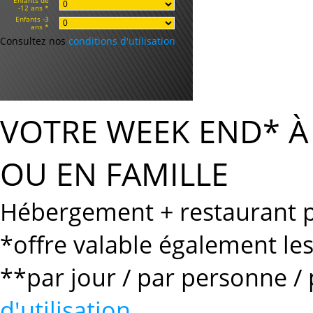
Enfants de
-12 ans *
Enfants -3
ans *
Consultez nos
conditions d'utilisation
VOTRE WEEK END* 
OU EN FAMILLE
Hébergement + restaurant po
*offre valable également le
**par jour / par personne / 
d'utilisation