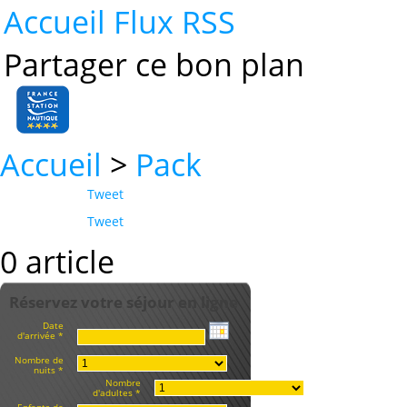
Accueil
Flux RSS
Partager ce bon plan
Accueil
>
Pack
Tweet
Tweet
0 article
Réservez votre séjour en ligne
Date
d'arrivée *
Nombre de
nuits *
Nombre
d'adultes *