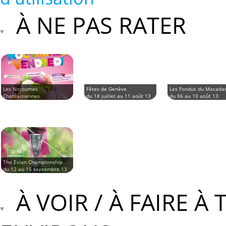
À NE PAS RATER
Les Nocturnes
Fêtes de Genève
Les Fondus du Macad
Chablaisiennes
du 18 juillet au 11 août 13
du 06 au 10 août 13
du 12 juillet au 23 août 13
The Evian Championship
du 12 au 15 septembre 13
À VOIR / À FAIRE À