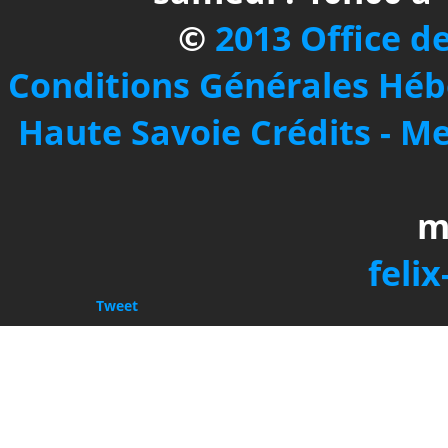
©
2013 Office d
Conditions Générales
Héb
Haute Savoie
Crédits - M
m
felix
Tweet