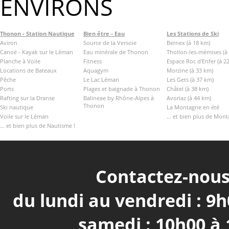
ENVIRONS
Thonon - Station Nautique
Bien être - Eau
Les Stations de Ski
Aviron
Source de la Versoie
Bernex (à 18 km)
Canoë - Kayak sur le Léman
Eau minérale de Thonon
Thollon-les-mémises (à
Planche à Voile
Fitness
Espace Roc d'Enfer (à 2
Locations de Bateaux
Aquagym
Morzine (à 33 km)
Pêche
Le Lac Léman
Les Gets (à 37 km)
Ports
Plages et baignade à Thonon
Châtel (à 38 km)
Rafting sur la Dranse
Balineae by Rhône-Alpes à
Avoriaz (à 44 km)
Thonon
Ski nautique
La Montagne en été
Voile sur le Léman
... et bien plus de Mont
... et bien plus de Nautisme !
Contactez-nous 
du lundi au vendredi : 9h
samedi : 10h00 à 