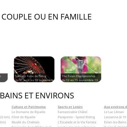
 COUPLE OU EN FAMILLE
n
536ème Foire de Crête
The Evian Championship
du 31 août au 08 septembre
du 12 au 15 septembre 13
13
 BAINS ET ENVIRONS
Culture et Patrimoine
Sports et Loisirs
Aux environs 
Le Domaine de Ripaille
Fantasticable Châtel
Le Lac Léman
 22 km)
Fôret de Ripaille
Parapente - Speed Riding
Lausanne (à 19
2km)
Musée du Chablais
L'Escalade et la Via Ferrata
Evian-les-Bains 