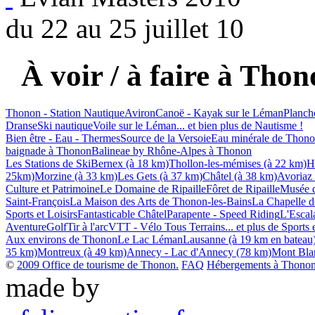
du 22 au 25 juillet 10
À voir / à faire à Thon
Thonon - Station Nautique
Aviron
Canoë - Kayak sur le Léman
Planch
Dranse
Ski nautique
Voile sur le Léman
... et bien plus de Nautisme !
Bien être - Eau - Thermes
Source de la Versoie
Eau minérale de Thon
baignade à Thonon
Balineae by Rhône-Alpes à Thonon
Les Stations de Ski
Bernex (à 18 km)
Thollon-les-mémises (à 22 km)
H
25km)
Morzine (à 33 km)
Les Gets (à 37 km)
Châtel (à 38 km)
Avoriaz
Culture et Patrimoine
Le Domaine de Ripaille
Fôret de Ripaille
Musée d
Saint-François
La Maison des Arts de Thonon-les-Bains
La Chapelle de
Sports et Loisirs
Fantasticable Châtel
Parapente - Speed Riding
L'Escala
Aventure
Golf
Tir à l'arc
VTT - Vélo Tous Terrains
... et plus de Sports 
Aux environs de Thonon
Le Lac Léman
Lausanne (à 19 km en bateau
35 km)
Montreux (à 49 km)
Annecy - Lac d'Annecy (78 km)
Mont Bla
©
2009 Office de tourisme de Thonon.
FAQ
Hébergements à Thonon 
made by