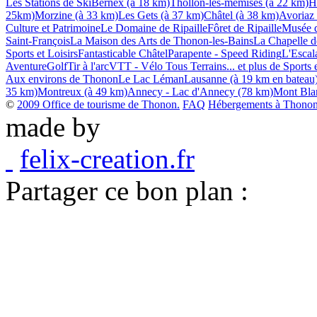
Les Stations de Ski
Bernex (à 18 km)
Thollon-les-mémises (à 22 km)
H
25km)
Morzine (à 33 km)
Les Gets (à 37 km)
Châtel (à 38 km)
Avoriaz
Culture et Patrimoine
Le Domaine de Ripaille
Fôret de Ripaille
Musée d
Saint-François
La Maison des Arts de Thonon-les-Bains
La Chapelle de
Sports et Loisirs
Fantasticable Châtel
Parapente - Speed Riding
L'Escala
Aventure
Golf
Tir à l'arc
VTT - Vélo Tous Terrains
... et plus de Sports 
Aux environs de Thonon
Le Lac Léman
Lausanne (à 19 km en bateau
35 km)
Montreux (à 49 km)
Annecy - Lac d'Annecy (78 km)
Mont Bla
©
2009 Office de tourisme de Thonon.
FAQ
Hébergements à Thonon 
made by
felix-creation.fr
Partager ce bon plan :