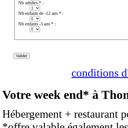
Nb adultes * :
Nb enfants de -12 ans * :
Nb enfants -3 ans * :
Consultez nos
conditions d'
Votre week end* à Thon
Hébergement + restaurant po
*offre valable également le