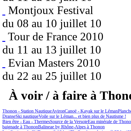
Montjoux Festival
du 08 au 10 juillet 10
Tour de France 2010
du 11 au 13 juillet 10
Evian Masters 2010
du 22 au 25 juillet 10
À voir / à faire à Thon
Thonon - Station Nautique
Aviron
Canoë - Kayak sur le Léman
Planch
Dranse
Ski nautique
Voile sur le Léman
... et bien plus de Nautisme !
Bien être - Eau - Thermes
Source de la Versoie
Eau minérale de Thon
baignade à Thonon
Balineae by Rhône-Alpes à Thonon