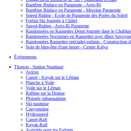
Baptême Biplace en Parapente - Aero-Bi
Baptême Biplace en Parapente - Morzine Parapente
Speed Riding - Ecole de Parapente des Portes du Soleil
Forfait Ski Journée à Châtel
Speed-Riding - Aero-Bi Parapente
Randonnées en Raquettes Demi Journée dans le Chablai
Randonnées Nocturnes en Raquettes avec dîner Savoyar
Randonnées Raquettes spéciales enfants - Construction d
Soin de bien-être d'une heure - Centre Kalya
Événements
Thonon - Station Nautique
Aviron
Canoë - Kayak sur le Léman
Planche à Voile
Voile sur le Léman
Rafting sur la Dranse
Plongée subaquatique
Ski nautique
Canyonning
Hydrospeed
Canoë-Raft
Kayak-Raft
Activités pour les Enfants