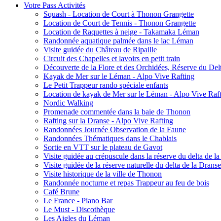
Votre Pass Activités
Squash - Location de Court à Thonon Grangette
Location de Court de Tennis - Thonon Grangette
Location de Raquettes à neige - Takamaka Léman
Randonnée aquatique palmée dans le lac Léman
Visite guidée du Château de Ripaille
Circuit des Chapelles et lavoirs en petit train
Découverte de la Flore et des Orchidées, Réserve du Del
Kayak de Mer sur le Léman - Alpo Vive Rafting
Le Petit Trappeur rando spéciale enfants
Location de kayak de Mer sur le Léman - Alpo Vive Raf
Nordic Walking
Promenade commentée dans la baie de Thonon
Rafting sur la Dranse - Alpo Vive Rafting
Randonnées Journée Observation de la Faune
Randonnées Thématiques dans le Chablais
Sortie en VTT sur le plateau de Gavot
Visite guidée au crépuscule dans la réserve du delta de l
Visite guidée de la réserve naturelle du delta de la Dranse
Visite historique de la ville de Thonon
Randonnée nocturne et repas Trappeur au feu de bois
Café Brune
Le France - Piano Bar
Le Must - Discothèque
Les Aigles du Léman