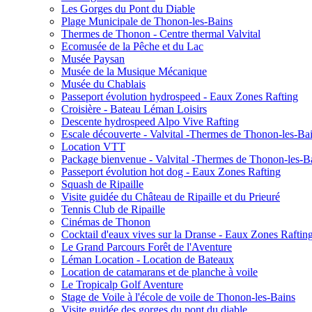
Les Gorges du Pont du Diable
Plage Municipale de Thonon-les-Bains
Thermes de Thonon - Centre thermal Valvital
Ecomusée de la Pêche et du Lac
Musée Paysan
Musée de la Musique Mécanique
Musée du Chablais
Passeport évolution hydrospeed - Eaux Zones Rafting
Croisière - Bateau Léman Loisirs
Descente hydrospeed Alpo Vive Rafting
Escale découverte - Valvital -Thermes de Thonon-les-Ba
Location VTT
Package bienvenue - Valvital -Thermes de Thonon-les-B
Passeport évolution hot dog - Eaux Zones Rafting
Squash de Ripaille
Visite guidée du Château de Ripaille et du Prieuré
Tennis Club de Ripaille
Cinémas de Thonon
Cocktail d'eaux vives sur la Dranse - Eaux Zones Raftin
Le Grand Parcours Forêt de l'Aventure
Léman Location - Location de Bateaux
Location de catamarans et de planche à voile
Le Tropicalp Golf Aventure
Stage de Voile à l'école de voile de Thonon-les-Bains
Visite guidée des gorges du pont du diable