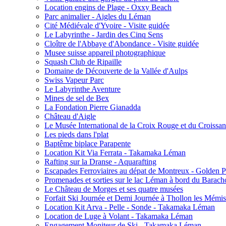
Location engins de Plage - Oxxy Beach
Parc animalier - Aigles du Léman
Cité Médiévale d'Yvoire - Visite guidée
Le Labyrinthe - Jardin des Cinq Sens
Cloître de l'Abbaye d'Abondance - Visite guidée
Musee suisse appareil photographique
Squash Club de Ripaille
Domaine de Découverte de la Vallée d'Aulps
Swiss Vapeur Parc
Le Labyrinthe Aventure
Mines de sel de Bex
La Fondation Pierre Gianadda
Château d'Aigle
Le Musée International de la Croix Rouge et du Croissa
Les pieds dans l'plat
Baptême biplace Parapente
Location Kit Via Ferrata - Takamaka Léman
Rafting sur la Dranse - Aquarafting
Escapades Ferroviaires au dépat de Montreux - Golden P
Promenades et sorties sur le lac Léman à bord du Barach
Le Château de Morges et ses quatre musées
Forfait Ski Journée et Demi Journée à Thollon les Mémis
Location Kit Arva - Pelle - Sonde - Takamaka Léman
Location de Luge à Volant - Takamaka Léman
Engagement Moniteur de Ski - Takamaka Léman