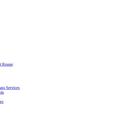
nt Rouge
ass Services
ois
es