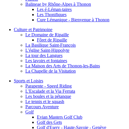
Balineae by Rhône-Alpes à Thonon
Les é-Léman-taires
Les Thonifiques
Cure Lémanique - Bienvenue à Thonon
Culture et Patrimoine
Le Domaine de Ripaille
Fôret de Ripaille
La Basilique Saint-François
L'église Saint-Hippolyte
La tour des Langues
Les lavoirs et fontaines
La Maison des Arts de Thonon-les-Bains
La Chapelle de la Visitation
Sports et Loisirs
Parapente - Speed Riding
L'Escalade et la Via Ferrata
Les boules et la pétanque
Le tennis et le squash
Parcours Aventure
Golf
Evian Masters Golf Club
Golf des Gets
Golf d'Esery - Haute-Savoie - Genève