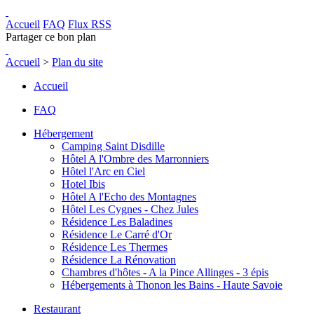
Accueil
FAQ
Flux RSS
Partager ce bon plan
Accueil
>
Plan du site
Accueil
FAQ
Hébergement
Camping Saint Disdille
Hôtel A l'Ombre des Marronniers
Hôtel l'Arc en Ciel
Hotel Ibis
Hôtel A l'Echo des Montagnes
Hôtel Les Cygnes - Chez Jules
Résidence Les Baladines
Résidence Le Carré d'Or
Résidence Les Thermes
Résidence La Rénovation
Chambres d'hôtes - A la Pince Allinges - 3 épis
Hébergements à Thonon les Bains - Haute Savoie
Restaurant