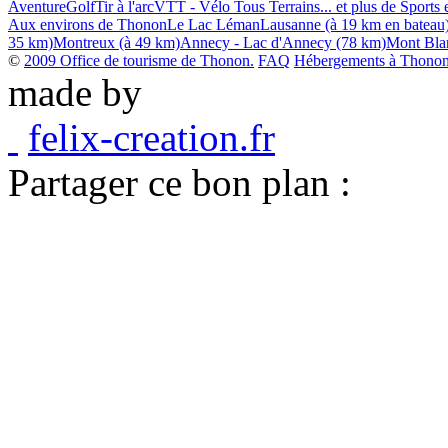
Aventure
Golf
Tir à l'arc
VTT - Vélo Tous Terrains
... et plus de Sports 
Aux environs de Thonon
Le Lac Léman
Lausanne (à 19 km en bateau
35 km)
Montreux (à 49 km)
Annecy - Lac d'Annecy (78 km)
Mont Bla
©
2009 Office de tourisme de Thonon.
FAQ
Hébergements à Thonon 
made by
felix-creation.fr
Partager ce bon plan :