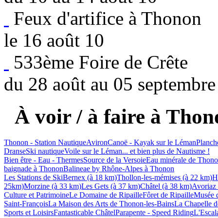
Feux d'artifice à Thonon
le 16 août 10
533ème Foire de Crête
du 28 août au 05 septembre
À voir / à faire à Thon
Thonon - Station Nautique
Aviron
Canoë - Kayak sur le Léman
Planch
Dranse
Ski nautique
Voile sur le Léman
... et bien plus de Nautisme !
Bien être - Eau - Thermes
Source de la Versoie
Eau minérale de Thon
baignade à Thonon
Balineae by Rhône-Alpes à Thonon
Les Stations de Ski
Bernex (à 18 km)
Thollon-les-mémises (à 22 km)
H
25km)
Morzine (à 33 km)
Les Gets (à 37 km)
Châtel (à 38 km)
Avoriaz
Culture et Patrimoine
Le Domaine de Ripaille
Fôret de Ripaille
Musée d
Saint-François
La Maison des Arts de Thonon-les-Bains
La Chapelle de
Sports et Loisirs
Fantasticable Châtel
Parapente - Speed Riding
L'Escala