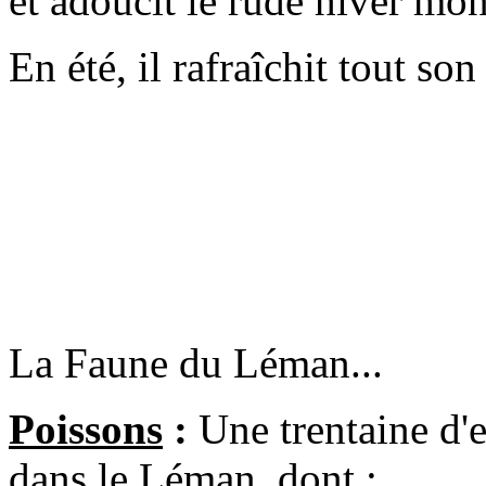
et adoucit le rude hiver mo
En été, il rafraîchit tout son
La Faune du Léman...
Poissons
:
Une trentaine d'
dans le Léman, dont :