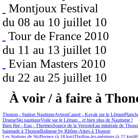
Montjoux Festival
du 08 au 10 juillet 10
Tour de France 2010
du 11 au 13 juillet 10
Evian Masters 2010
du 22 au 25 juillet 10
À voir / à faire à Thon
Thonon - Station Nautique
Aviron
Canoë - Kayak sur le Léman
Planch
Dranse
Ski nautique
Voile sur le Léman
... et bien plus de Nautisme !
Bien être - Eau - Thermes
Source de la Versoie
Eau minérale de Thon
baignade à Thonon
Balineae by Rhône-Alpes à Thonon
Les Stations de Ski
Bernex (à 18 km)
Thollon-les-mémises (à 22 km)
H