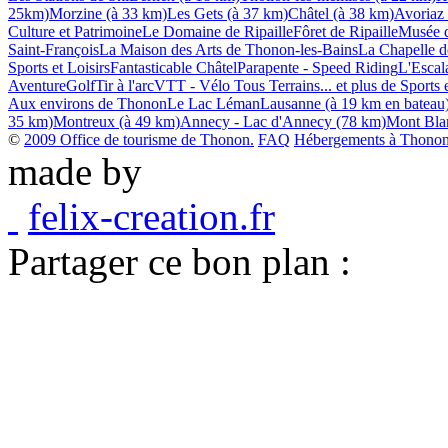
25km)
Morzine (à 33 km)
Les Gets (à 37 km)
Châtel (à 38 km)
Avoriaz
Culture et Patrimoine
Le Domaine de Ripaille
Fôret de Ripaille
Musée d
Saint-François
La Maison des Arts de Thonon-les-Bains
La Chapelle de
Sports et Loisirs
Fantasticable Châtel
Parapente - Speed Riding
L'Escala
Aventure
Golf
Tir à l'arc
VTT - Vélo Tous Terrains
... et plus de Sports 
Aux environs de Thonon
Le Lac Léman
Lausanne (à 19 km en bateau
35 km)
Montreux (à 49 km)
Annecy - Lac d'Annecy (78 km)
Mont Bla
©
2009 Office de tourisme de Thonon.
FAQ
Hébergements à Thonon 
made by
felix-creation.fr
Partager ce bon plan :