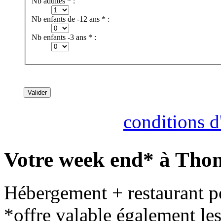
Nb adultes * :
Nb enfants de -12 ans * :
Nb enfants -3 ans * :
Consultez nos
conditions d'
Votre week end* à Thon
Hébergement + restaurant po
*offre valable également le