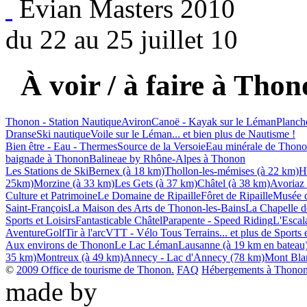
Evian Masters 2010
du 22 au 25 juillet 10
À voir / à faire à Thon
Thonon - Station Nautique
Aviron
Canoë - Kayak sur le Léman
Planch
Dranse
Ski nautique
Voile sur le Léman
... et bien plus de Nautisme !
Bien être - Eau - Thermes
Source de la Versoie
Eau minérale de Thon
baignade à Thonon
Balineae by Rhône-Alpes à Thonon
Les Stations de Ski
Bernex (à 18 km)
Thollon-les-mémises (à 22 km)
H
25km)
Morzine (à 33 km)
Les Gets (à 37 km)
Châtel (à 38 km)
Avoriaz
Culture et Patrimoine
Le Domaine de Ripaille
Fôret de Ripaille
Musée d
Saint-François
La Maison des Arts de Thonon-les-Bains
La Chapelle de
Sports et Loisirs
Fantasticable Châtel
Parapente - Speed Riding
L'Escala
Aventure
Golf
Tir à l'arc
VTT - Vélo Tous Terrains
... et plus de Sports 
Aux environs de Thonon
Le Lac Léman
Lausanne (à 19 km en bateau
35 km)
Montreux (à 49 km)
Annecy - Lac d'Annecy (78 km)
Mont Bla
©
2009 Office de tourisme de Thonon.
FAQ
Hébergements à Thonon 
made by