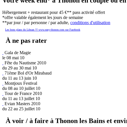
Votre week end* à Thonon en couple ou en 
Hébergement + restaurant pour 45 €** pass activité offert
*offre valable également les jours de semaine
**par jour / par personne / par adulte,
conditions d'utilisation
Les bons plans du Léman !!! www.easy-thonon.com sur Facebook
À ne pas rater
Gala de Magie
le 08 mai 10
Fête du Nautisme 2010
du 29 au 30 mai 10
71ème Bol d'Or Mirabaud
du 11 au 13 juin 10
Montjoux Festival
du 08 au 10 juillet 10
Tour de France 2010
du 11 au 13 juillet 10
Evian Masters 2010
du 22 au 25 juillet 10
À voir / à faire à Thonon les Bains et env