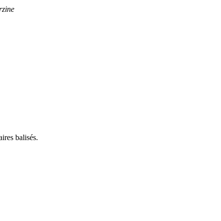
rzine
ires balisés.