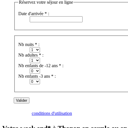
Réservez votre séjour en ligne
Date d'arrivée * :
Nb nuits * :
Nb adultes * :
Nb enfants de -12 ans * :
Nb enfants -3 ans * :
Consultez nos
conditions d'utilisation