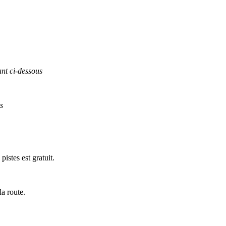
nt ci-dessous
s
istes est gratuit.
a route.