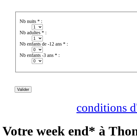
Nb nuits * :
Nb adultes * :
Nb enfants de -12 ans * :
Nb enfants -3 ans * :
Consultez nos
conditions d'
Votre week end* à Thon