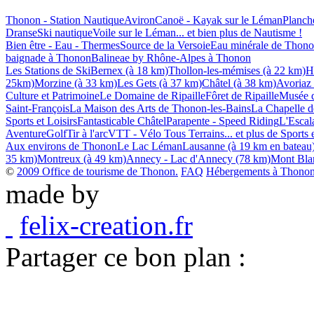
Thonon - Station Nautique
Aviron
Canoë - Kayak sur le Léman
Planch
Dranse
Ski nautique
Voile sur le Léman
... et bien plus de Nautisme !
Bien être - Eau - Thermes
Source de la Versoie
Eau minérale de Thon
baignade à Thonon
Balineae by Rhône-Alpes à Thonon
Les Stations de Ski
Bernex (à 18 km)
Thollon-les-mémises (à 22 km)
H
25km)
Morzine (à 33 km)
Les Gets (à 37 km)
Châtel (à 38 km)
Avoriaz
Culture et Patrimoine
Le Domaine de Ripaille
Fôret de Ripaille
Musée d
Saint-François
La Maison des Arts de Thonon-les-Bains
La Chapelle de
Sports et Loisirs
Fantasticable Châtel
Parapente - Speed Riding
L'Escala
Aventure
Golf
Tir à l'arc
VTT - Vélo Tous Terrains
... et plus de Sports 
Aux environs de Thonon
Le Lac Léman
Lausanne (à 19 km en bateau
35 km)
Montreux (à 49 km)
Annecy - Lac d'Annecy (78 km)
Mont Bla
©
2009 Office de tourisme de Thonon.
FAQ
Hébergements à Thonon 
made by
felix-creation.fr
Partager ce bon plan :