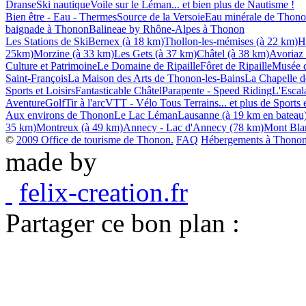
Dranse
Ski nautique
Voile sur le Léman
... et bien plus de Nautisme !
Bien être - Eau - Thermes
Source de la Versoie
Eau minérale de Thon
baignade à Thonon
Balineae by Rhône-Alpes à Thonon
Les Stations de Ski
Bernex (à 18 km)
Thollon-les-mémises (à 22 km)
H
25km)
Morzine (à 33 km)
Les Gets (à 37 km)
Châtel (à 38 km)
Avoriaz
Culture et Patrimoine
Le Domaine de Ripaille
Fôret de Ripaille
Musée d
Saint-François
La Maison des Arts de Thonon-les-Bains
La Chapelle de
Sports et Loisirs
Fantasticable Châtel
Parapente - Speed Riding
L'Escala
Aventure
Golf
Tir à l'arc
VTT - Vélo Tous Terrains
... et plus de Sports 
Aux environs de Thonon
Le Lac Léman
Lausanne (à 19 km en bateau
35 km)
Montreux (à 49 km)
Annecy - Lac d'Annecy (78 km)
Mont Bla
©
2009 Office de tourisme de Thonon.
FAQ
Hébergements à Thonon 
made by
felix-creation.fr
Partager ce bon plan :