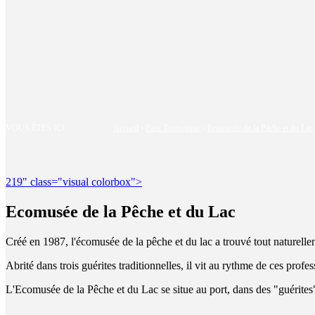
VOUS ÊTES ICI:
Accueil
›
Pass Touristique
›
Ecomusée de la Pêche et du Lac
219" class="visual colorbox">
Ecomusée de la Pêche et du Lac
Créé en 1987, l'écomusée de la pêche et du lac a trouvé tout naturell
Abrité dans trois guérites traditionnelles, il vit au rythme de ces profe
L'Ecomusée de la Pêche et du Lac se situe au port, dans des "guérites" 