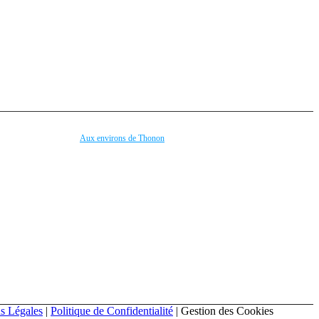
Aux environs de Thonon
el
Le Lac Léman
 Riding
Lausanne (à 19 km en bateau)
a Ferrata
Evian-les-Bains (à 9 km)
étanque
Yvoire (à 16 km)
ash
Les Portes du Soleil (à 25 km)
Genève (à 35 km)
Montreux (à 49 km)
Annecy - Lac d'Annecy (78 km)
errains
Mont Blanc (à 100 km)
s et Loisirs !
... et bien plus encore !
ns Légales
|
Politique de Confidentialité
|
Gestion des Cookies