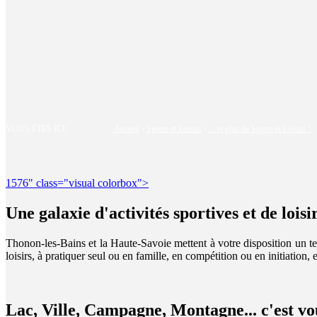
VOUS ÊTES ICI:
Accueil
›
Sports et Loisirs
›
... et plus de Sports et Loisirs !
1576" class="visual colorbox">
Une galaxie d'activités sportives et de loisir
Thonon-les-Bains et la Haute-Savoie mettent à votre disposition un terr
loisirs, à pratiquer seul ou en famille, en compétition ou en initiation, e
Lac, Ville, Campagne, Montagne... c'est vo