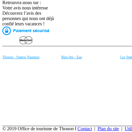
Retrouvez-nous sur :
Votre avis nous intéresse
Découvrez l’avis des
personnes qui nous ont déjà
confié leurs vacances !
Thonon - Station Nautique
Bien être - Eau
Les Stat
Aviron
Source de la Versoie
Bernex 
Canoë - Kayak sur le Léman
Eau minérale de Thonon
Thollon
Planche à Voile
Fitness
Espace 
Locations de Bateaux
Aquagym
Morzine
Plongée subaquatique
Le Lac Léman
Les Get
Pêche
Plages et baignade à Thonon
Châtel (
Ports
Balineae by Rhône-Alpes à Thonon
Avoriaz
Rafting sur la Dranse
La Mont
Ski nautique
... et b
Voile sur le Léman
... et bien plus de Nautisme !
© 2019 Office de tourisme de Thonon I
Contact
|
Plan du site
|
Util