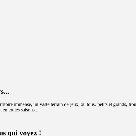
s...
itoire immense, un vaste terrain de jeux, ou tous, petits et grands, trou
t en toutes saisons...
us qui voyez !