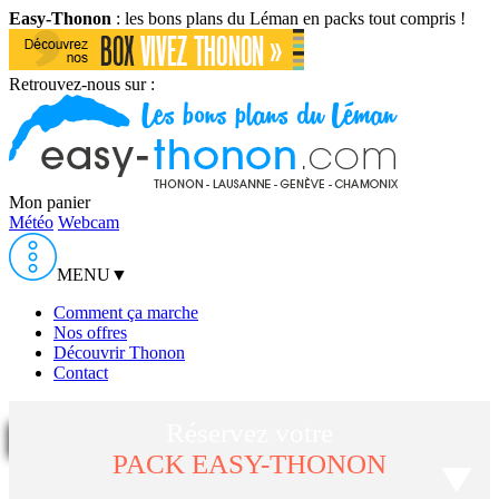
Easy-Thonon
: les bons plans du Léman en packs tout compris !
Retrouvez-nous sur :
Mon panier
Météo
Webcam
MENU
▼
Comment ça marche
Nos offres
Découvrir Thonon
Contact
Réservez votre
PACK EASY-THONON