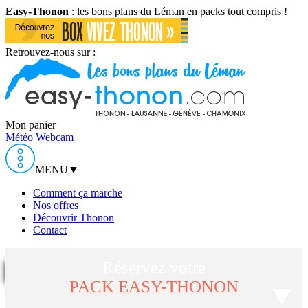
Easy-Thonon
: les bons plans du Léman en packs tout compris !
Retrouvez-nous sur :
Mon panier
Météo
Webcam
MENU
▼
Comment ça marche
Nos offres
Découvrir Thonon
Contact
Réservez votre
PACK EASY-THONON