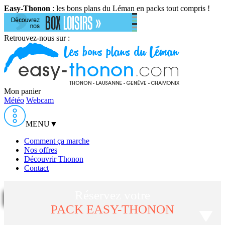
Easy-Thonon
: les bons plans du Léman en packs tout compris !
Retrouvez-nous sur :
Mon panier
Météo
Webcam
MENU
▼
Comment ça marche
Nos offres
Découvrir Thonon
Contact
Réservez votre
PACK EASY-THONON