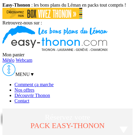
Easy-Thonon
: les bons plans du Léman en packs tout compris !
Retrouvez-nous sur :
Mon panier
Météo
Webcam
MENU
▼
Comment ça marche
Nos offres
Découvrir Thonon
Contact
Réservez votre
PACK EASY-THONON