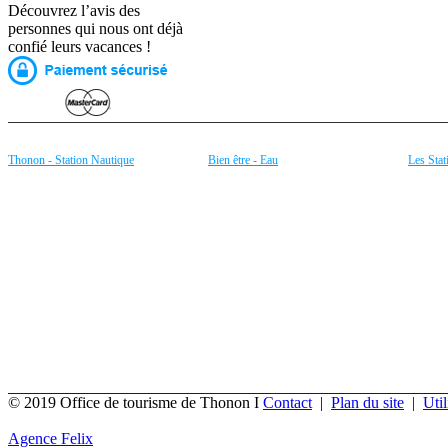
Découvrez l’avis des
personnes qui nous ont déjà
confié leurs vacances !
Thonon - Station Nautique
Bien être - Eau
Les Stat
Aviron
Source de la Versoie
Bernex 
Canoë - Kayak sur le Léman
Eau minérale de Thonon
Thollon
Planche à Voile
Fitness
Espace 
Locations de Bateaux
Aquagym
Morzine
Plongée subaquatique
Le Lac Léman
Les Get
Pêche
Plages et baignade à Thonon
Châtel (
Ports
Balineae by Rhône-Alpes à Thonon
Avoriaz
Rafting sur la Dranse
La Mont
Ski nautique
... et b
Voile sur le Léman
... et bien plus de Nautisme !
© 2019 Office de tourisme de Thonon I
Contact
|
Plan du site
|
Util
Agence Felix