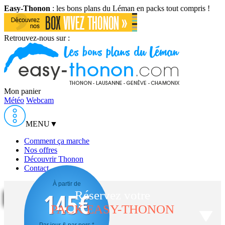
Easy-Thonon
: les bons plans du Léman en packs tout compris !
Retrouvez-nous sur :
Mon panier
Météo
Webcam
MENU
▼
Comment ça marche
Nos offres
Découvrir Thonon
Contact
À partir de
145
€
Réservez votre
PACK EASY-THONON