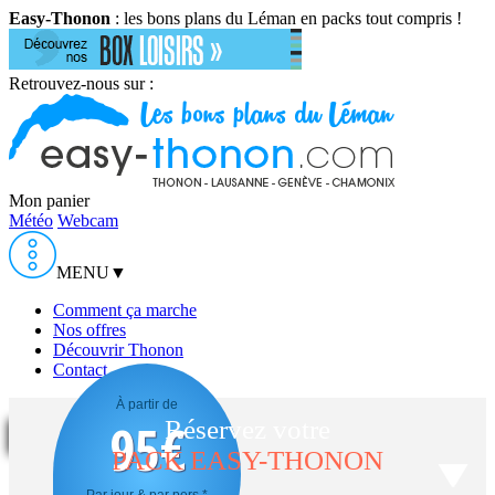
Easy-Thonon
: les bons plans du Léman en packs tout compris !
Retrouvez-nous sur :
Mon panier
Météo
Webcam
MENU
▼
Comment ça marche
Nos offres
Découvrir Thonon
Contact
À partir de
95
€
Réservez votre
PACK EASY-THONON